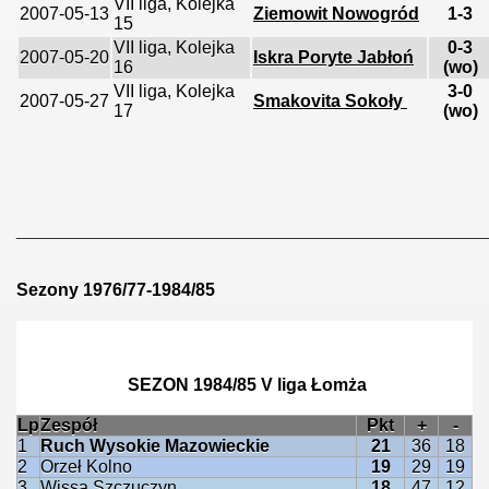
VII liga, Kolejka
2007-05-13
Ziemowit Nowogród
1-3
15
VII liga, Kolejka
0-3
2007-05-20
Iskra Poryte Jabłoń
16
(wo)
VII liga, Kolejka
3-0
2007-05-27
Smakovita Sokoły
17
(wo)
________________________________________________
Sezony 1976/77-1984/85
SEZON 1984/85 V liga Łomża
Lp
Zespół
Pkt
+
-
1
Ruch Wysokie Mazowieckie
21
36
18
2
Orzeł Kolno
19
29
19
3
Wissa Szczuczyn
18
47
12