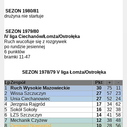
SEZON 1980/81
drużyna nie startuje
SEZON 1979/80
IV liga Ciechanów/Łomża/Ostrołęka
Ruch wucofuje się z rozgrywek
po rundzie jesiennej
6 punktów
bramki 11-47
SEZON 1978/79 V liga Łomża/Ostrołęka
Lp
Zespół
Pkt
+
-
1
Ruch Wysokie Mazowieckie
30
75
11
2
Wissa Szczuczyn
27
57
23
3
Unia Ciechanowiec
27
52
24
4
Jerzgnia Rajgród
17
34
62
5
Sokół Sokoły
16
32
38
6
LZS Szczuczyn
14
41
58
7
Mechanik Czyżew
12
38
48
8
Ziemowit Nowogród
10
28
56