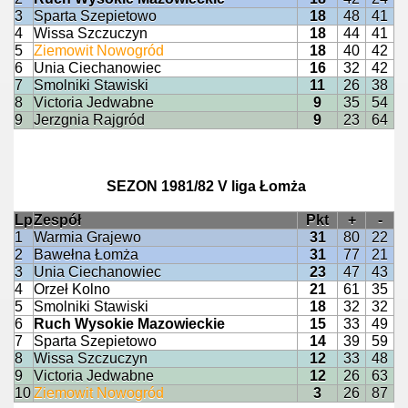
3
Sparta Szepietowo
18
48
41
4
Wissa Szczuczyn
18
44
41
5
Ziemowit Nowogród
18
40
42
6
Unia Ciechanowiec
16
32
42
7
Smolniki Stawiski
11
26
38
8
Victoria Jedwabne
9
35
54
9
Jerzgnia Rajgród
9
23
64
SEZON 1981/82 V liga Łomża
Lp
Zespół
Pkt
+
-
1
Warmia Grajewo
31
80
22
2
Bawełna Łomża
31
77
21
3
Unia Ciechanowiec
23
47
43
4
Orzeł Kolno
21
61
35
5
Smolniki Stawiski
18
32
32
6
Ruch Wysokie Mazowieckie
15
33
49
7
Sparta Szepietowo
14
39
59
8
Wissa Szczuczyn
12
33
48
9
Victoria Jedwabne
12
26
63
10
Ziemowit Nowogród
3
26
87