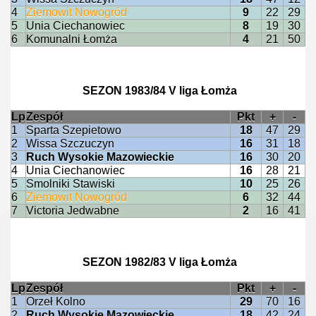
4
Ziemowit Nowogród
9
22
29
5
Unia Ciechanowiec
8
19
30
6
Komunalni Łomża
4
21
50
SEZON 1983/84 V liga Łomża
Lp
Zespół
Pkt
+
-
1
Sparta Szepietowo
18
47
29
2
Wissa Szczuczyn
16
31
18
3
Ruch Wysokie Mazowieckie
16
30
20
4
Unia Ciechanowiec
16
28
21
5
Smolniki Stawiski
10
25
26
6
Ziemowit Nowogród
6
32
44
7
Victoria Jedwabne
2
16
41
SEZON 1982/83 V liga Łomża
Lp
Zespół
Pkt
+
-
1
Orzeł Kolno
29
70
16
2
Ruch Wysokie Mazowieckie
18
42
24