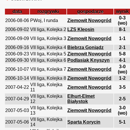
data
rozgrywki
gospodarze
wynik
0-3
2006-08-06
PWoj, I runda
Ziemowit Nowogród
(wo)
2006-09-02
VII liga, Kolejka 2
LZS Kleosin
8-1
2006-09-09
VII liga, Kolejka 3
Ziemowit Nowogród
1-1
2006-09-16
VII liga, Kolejka 4
Biebrza Goniądz
2-1
2006-09-23
VII liga, Kolejka 5
Ziemowit Nowogród
5-8
2006-09-30
VII liga, Kolejka 6
Podlasiak Knyszyn
4-1
3-0
2006-10-07
VII liga, Kolejka 7
Ziemowit Nowogród
(wo)
2006-10-14
VII liga, Kolejka 8
Ziemowit Nowogród
1-2
VII liga, Kolejka
2007-04-22
Ziemowit Nowogród
3-5
11
VII liga, Kolejka
Elhurt-Elmet
2007-04-29
2-5
12
Białystok
VII liga, Kolejka
3-0
2007-05-03
Ziemowit Nowogród
13
(wo)
VII liga, Kolejka
2007-05-06
Sparta Korycin
5-1
14