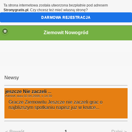
Ta strona internetowa została utworzona bezpłatnie pod adresem
Stronygratis.pl
. Czy chcesz też mieć własną stronę?
DARMOWA REJESTRACJA
Ziemowit Nowogród
Newsy
jeszcze Nie zaczeli ...
AdminK data
02.04.2008, o 14:30
Gracze Ziemowitu Jeszcze nie zaczeli grac o
najblizszym spotkaniu napisz juz w krutce...
<-Powrót
1
Dalej->