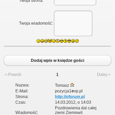
Twoja strona:
Twoja wiadomość:
Dodaj wpis w księdze gości
<-Powrót
1
Dalej->
Nazwa:
Tomasz
E-Mail:
pozycja1
vp.pl
Strona:
http://oforum.pl
Czas:
14.03.2012, o 14:03
Pozdrowienia dal całej
Wiadomość:
ziemi Ziemowit