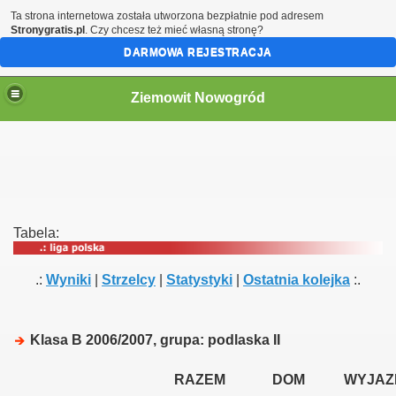
Ta strona internetowa została utworzona bezpłatnie pod adresem
Stronygratis.pl
. Czy chcesz też mieć własną stronę?
DARMOWA REJESTRACJA
Ziemowit Nowogród
Tabela:
.:
Wyniki
|
Strzelcy
|
Statystyki
|
Ostatnia kolejka
:.
Klasa B 2006/2007, grupa: podlaska II
RAZEM
DOM
WYJAZ