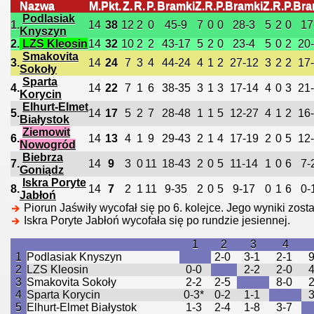
Nazwa
M.
Pkt.
Z.
R.
P.
Bramki
Z.
R.
P.
Bramki
Z.
R.
P.
Bra
Podlasiak
1.
14
38
12
2
0
45-9
7
0
0
28-3
5
2
0
17
Knyszyn
2.
LZS Kleosin
14
32
10
2
2
43-17
5
2
0
23-4
5
0
2
20
Smakovita
3.
14
24
7
3
4
44-24
4
1
2
27-12
3
2
2
17
Sokoły
Sparta
4.
14
22
7
1
6
38-35
3
1
3
17-14
4
0
3
21
Korycin
Elhurt-Elmet
5.
14
17
5
2
7
28-48
1
1
5
12-27
4
1
2
16
Białystok
Ziemowit
6.
14
13
4
1
9
29-43
2
1
4
17-19
2
0
5
12
Nowogród
Biebrza
7.
14
9
3
0
11
18-43
2
0
5
11-14
1
0
6
7-
Goniądz
Iskra Poryte
8.
14
7
2
1
11
9-35
2
0
5
9-17
0
1
6
0-
Jabłoń
Piorun Jaświły wycofał się po 6. kolejce. Jego wyniki zost
Iskra Poryte Jabłoń wycofała się po rundzie jesiennej.
1
2
3
4
1
Podlasiak Knyszyn
2-0
3-1
2-1
2
LZS Kleosin
0-0
2-2
2-0
3
Smakovita Sokoły
2-2
2-5
8-0
4
Sparta Korycin
0-3*
0-2
1-1
5
Elhurt-Elmet Białystok
1-3
2-4
1-8
3-7